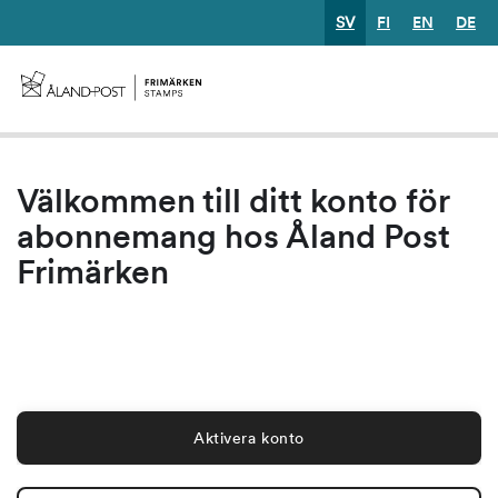
SV
FI
EN
DE
Välkommen till ditt konto för
abonnemang hos Åland Post
Frimärken
Aktivera konto